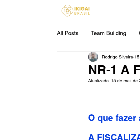
HOME
All Posts
Team Building
Rodrigo Silveira
15
IA Para Empresas
NR-1 A 
Atualizado:
15 de mai. de
O que fazer
A FISCALI