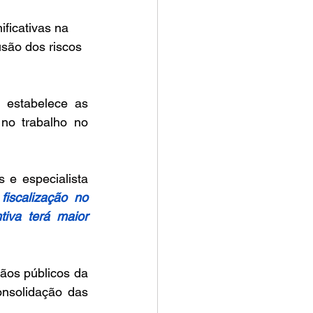
ificativas na 
usão dos riscos 
Inicialmente, cabe destacar que a Norma Regulamentadora nº 1 (NR-1) estabelece as 
o trabalho no 
 e especialista 
iscalização no 
va terá maior 
ãos públicos da 
nsolidação das 