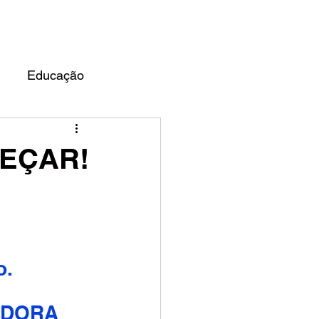
UARDO ALMEIDA
BLOG
Educação
MEÇAR!
o.
ADORA 