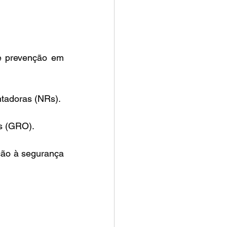
e prevenção em 
adoras (NRs).​ 
 (GRO).​ 
ão à segurança 