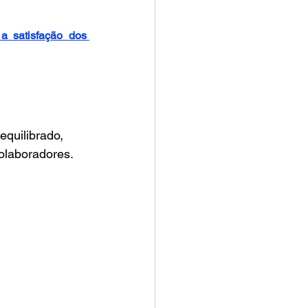
 satisfação dos 
quilibrado, 
olaboradores.