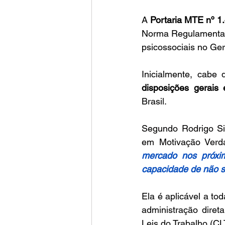
A 
Portaria MTE nº 1
Norma Regulamentad
psicossociais no Ge
disposições gerais 
Brasil. 
Segundo Rodrigo Silv
em Motivação Verda
mercado nos próxim
capacidade de não so
Ela é aplicável a t
administração diret
Leis do Trabalho (CL