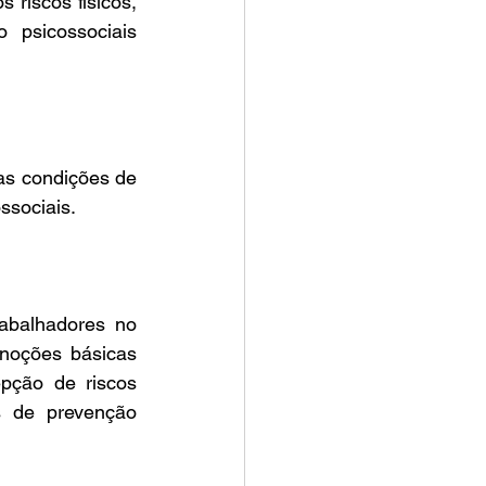
riscos físicos, 
psicossociais 
s condições de 
ssociais. 
balhadores no 
noções básicas 
pção de riscos 
 de prevenção 