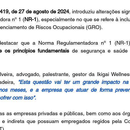
.419, de 27 de agosto de 2024
, introduziu alterações sign
ora nº 1 (
NR-1
), especialmente no que se refere à incl
renciamento de Riscos Ocupacionais (GRO). 
e os princípios fundamentais
 de segurança e saúde n
eira, advogado, palestrante, gestor da Ikigai Wellness
deira, 
"Esta questão vai ter um grande impacto na f
os meses, e a empresa que atuar de forma preventi
frer com isso".
odas as empresas privadas e públicas, bem como aos órg
a e indireta que possuam empregados regidos pela Co
T).