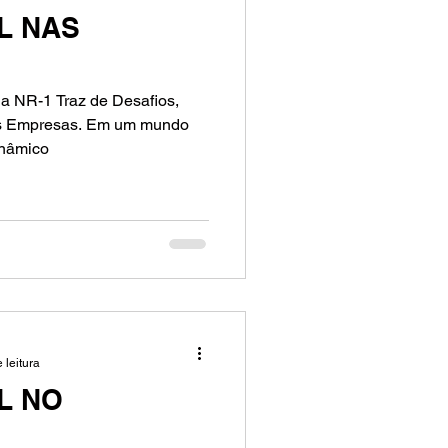
L NAS
 NR-1 Traz de Desafios,
as Empresas. Em um mundo
inâmico
 leitura
L NO