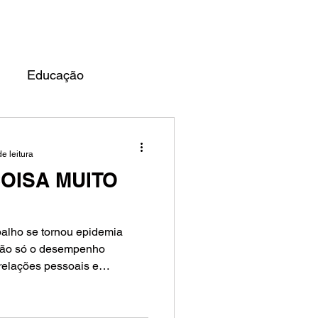
UARDO ALMEIDA
BLOG
Educação
e leitura
OISA MUITO
balho se tornou epidemia
não só o desempenho
relações pessoais e
ar esse tema diante das
os de estresse que mais
conomia. A identificação dos