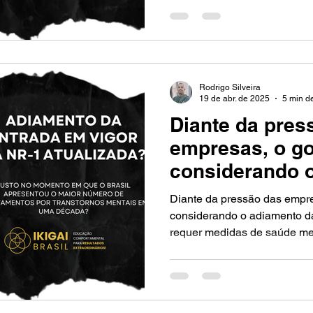
fatores de Estresse é o prim
Lidando com o estresse no t
caminho para o bem-estar.
Rodrigo Silveira
19 de abr. de 2025
5 min de
Diante da pres
empresas, o go
considerando 
NR-1 atualizad
Diante da pressão das empre
medidas de sa
considerando o adiamento d
requer medidas de saúde ment
local de trabal