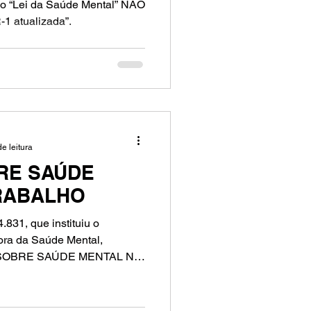
o “Lei da Saúde Mental” NÃO
 atualizada”.
e leitura
RE SAÚDE
RABALHO
.831, que instituiu o
ora da Saúde Mental,
I SOBRE SAÚDE MENTAL NO
ará mudanças significativas
pecialmente no que diz
 colaboradores?