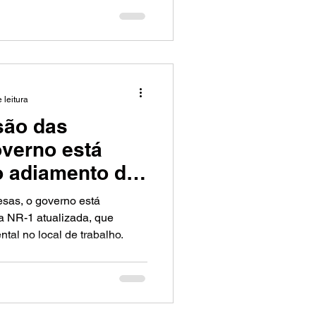
eiro passo para a mudança.
rabalho e na vida: um
 leitura
são das
verno está
o adiamento da
a, que requer
sas, o governo está
úde mental no
a NR-1 atualizada, que
al no local de trabalho.
ho.