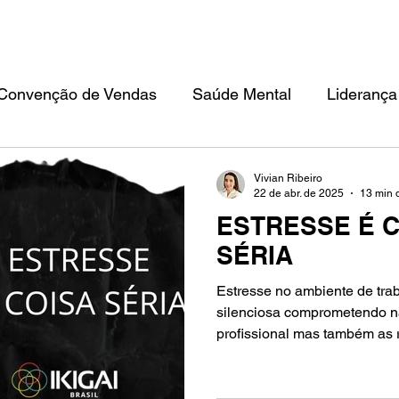
TEAM BUILDING
CONVENÇÃO DE VENDAS
FILOSOFIA IKIGAI
ED
Convenção de Vendas
Saúde Mental
Liderança
Vivian Ribeiro
22 de abr. de 2025
13 min d
ESTRESSE É C
SÉRIA
Estresse no ambiente de tra
silenciosa comprometendo 
profissional mas também as 
qualidade de vida. Como trat
exigências da NR-1. element
impactam no trabalho e na e