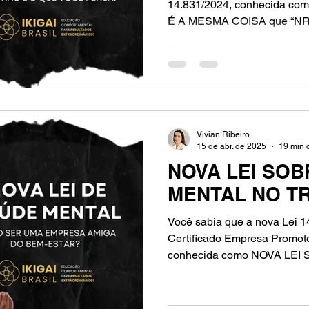
14.831/2024, conhecida com
É A MESMA COISA que “NR-1
Vivian Ribeiro
15 de abr. de 2025
19 min d
NOVA LEI SOB
MENTAL NO T
Você sabia que a nova Lei 14
Certificado Empresa Promot
conhecida como NOVA LE
TRABALHO, trouxe e ainda tr
no ambiente de trabalho, es
respeito à saúde mental dos