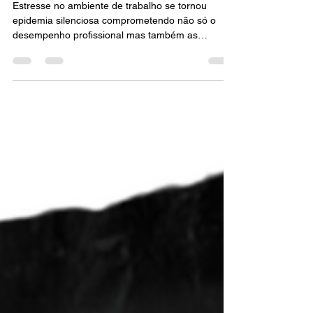
Vivian Ribeiro
22 de abr. de 2025
13 min de leitura
ESTRESSE É COISA MUITO
SÉRIA
Estresse no ambiente de trabalho se tornou
epidemia silenciosa comprometendo não só o
desempenho profissional mas também as
relações pessoais e qualidade de vida. Como
tratar esse tema diante das exigências da NR-1.
elementos de estresse que mais impactam no
trabalho e na economia. A identificação dos
fatores de Estresse é o primeiro passo para a
mudança. Lidando com o estresse no trabalho e
na vida: um caminho para o bem-estar.