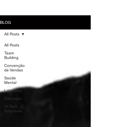
MENU
BLOG
All Posts
All Posts
Team
Building
Convenção
de Vendas
Saúde
Mental
Liderança
Educação
IA Para
Empresas