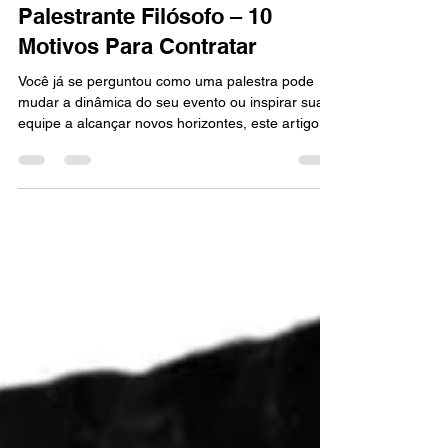
19 de mai. de 2025
11 min de leitura
Palestrante Filósofo – 10
Motivos Para Contratar
Você já se perguntou como uma palestra pode
mudar a dinâmica do seu evento ou inspirar sua
equipe a alcançar novos horizontes, este artigo é
para você. Esses problemas, embora comuns,
têm uma raiz pouco explorada: a falta de reflexão
sobre valores e perspectivas. Vivemos num ritmo
acelerado, priorizando resultados imediatos e
deixando de lado o que realmente importa. O
resultado?