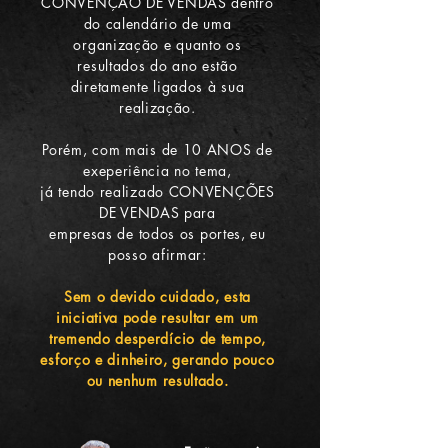
CONVENÇÃO DE VENDAS dentro
do calendário de uma
organização e quanto os
resultados do ano estão
diretamente ligados à sua
realização.
Porém, com mais de 10 ANOS de
exeperiência no tema,
já tendo realizado CONVENÇÕES
DE VENDAS para
empresas de todos os portes, eu
posso afirmar:
Sem o devido cuidado, esta
iniciativa pode resultar em um
tremendo desperdício de tempo,
esforço e dinheiro, gerando pouco
ou nenhum resultado.