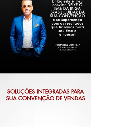
Então este é meu
convite: DEIXE O
TIME DA IKIGAI
BRASIL CUIDAR DA
SUA CONVENÇÃO
e se supereenda
com os resultados
que traremos para
seu time e
empresa!
EDUARDO ALMEIDA
CEO IKIGAI BRASIL
& PALESTRANTE
SOLUÇÕES INTEGRADAS PARA
SUA CONVENÇÃO DE VENDAS