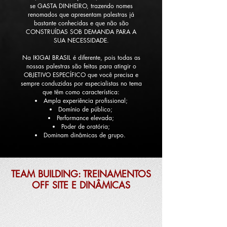
se GASTA DINHEIRO, trazendo nomes
renomados que apresentam palestras já
bastante conhecidas e que não são
CONSTRUÍDAS SOB DEMANDA PARA A
SUA NECESSIDADE.
Na IKIGAI BRASIL é diferente, pois todas as
nossas palestras são feitas para atingir o
OBJETIVO ESPECÍFICO que você precisa e
sempre conduzidas por especialistas no tema
que têm como característica:
Ampla experiência profissional;
Domínio de público;
Performance elevada;
Poder de oratória;
Dominam dinâmicas de grupo.
TEAM BUILDING: TREINAMENTOS
OFF SITE E DINÂMICAS