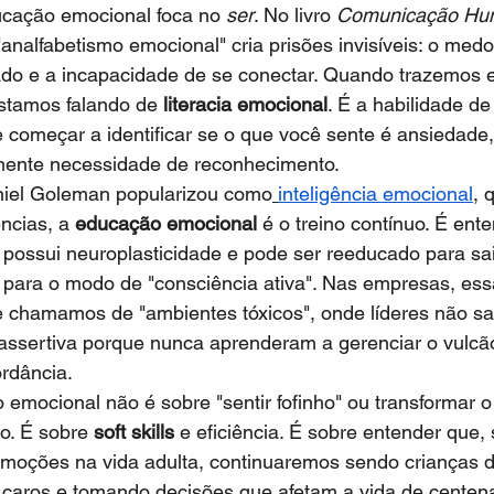
ucação emocional foca no 
ser
. No livro 
Comunicação Hu
nalfabetismo emocional" cria prisões invisíveis: o medo 
do e a incapacidade de se conectar. Quando trazemos e
estamos falando de 
literacia emocional
. É a habilidade de
 começar a identificar se o que você sente é ansiedade,
smente necessidade de reconhecimento.
niel Goleman popularizou como
inteligência emocional
, 
ncias, a 
educação emocional
 é o treino contínuo. É ent
 possui neuroplasticidade e pode ser reeducado para sa
para o modo de "consciência ativa". Nas empresas, essa
 chamamos de "ambientes tóxicos", onde líderes não s
assertiva porque nunca aprenderam a gerenciar o vulcão
rdância.
 emocional não é sobre "sentir fofinho" ou transformar o 
o. É sobre 
soft skills
 e eficiência. É sobre entender que,
oções na vida adulta, continuaremos sendo crianças d
 caros e tomando decisões que afetam a vida de centen