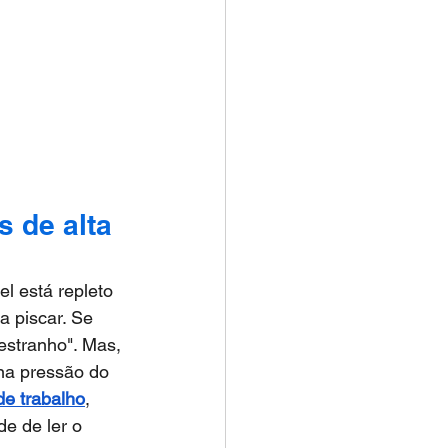
 de alta 
l está repleto 
 piscar. Se 
 estranho". Mas, 
na pressão do 
de trabalho
, 
e de ler o 