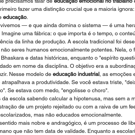
e precisamos falar de 
educação emocional no trabalho
 
imeiro fazer uma distinção crucial que a maioria ignora:
e 
educação
.
 vivemos — e que ainda domina o sistema — é uma hera
. Imagine uma fábrica: o que importa é o tempo, o conte
iência da linha de produção. A escola tradicional foi des
s, não seres humanos emocionalmente potentes. Nela, o 
 Bhaskara e datas históricas, enquanto o "espírito quest
ado em nome da disciplina. O objetivo era a subordinaç
duzir. Nesse modelo de 
educação industrial
, as emoções e
 atrapalhava a produtividade. Se você estava triste, "dei
ão". Se estava com medo, "engolisse o choro".
 da escola sabendo calcular a hipotenusa, mas sem a m
stração de um projeto rejeitado ou com a raiva de um f
escolarizados, mas não educados emocionalmente.
 sentido mais nobre e andragógico, é um processo de lib
ano que não tem data de validade. Enquanto a escolari