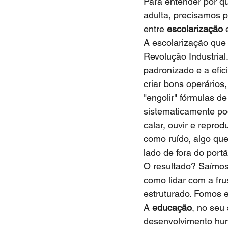
Para entender por qu
adulta, precisamos pr
entre 
escolarização
 
A escolarização que
Revolução Industrial
padronizado e a efic
criar bons operário
"engolir" fórmulas de
sistematicamente pod
calar, ouvir e repro
como ruído, algo que
lado de fora do port
O resultado? Saímos
como lidar com a fru
estruturado. Fomos 
A 
educação
, no seu
desenvolvimento hum