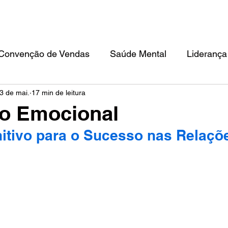
TEAM BUILDING
CONVENÇÃO DE VENDAS
FILOSOFIA IKIGAI
ED
Convenção de Vendas
Saúde Mental
Liderança
3 de mai.
17 min de leitura
o Emocional
nitivo para o Sucesso nas Relaçõ