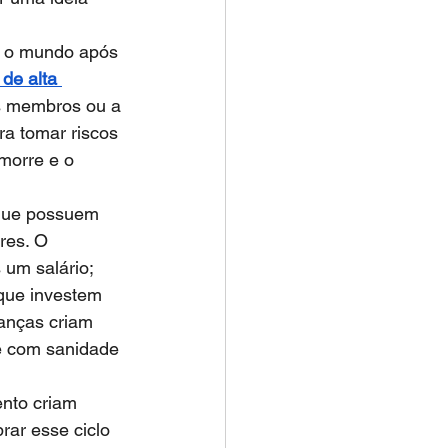
 o mundo após 
de alta 
s membros ou a 
a tomar riscos 
morre e o 
 que possuem 
res. O 
um salário; 
que investem 
anças criam 
e com sanidade 
nto criam 
rar esse ciclo 