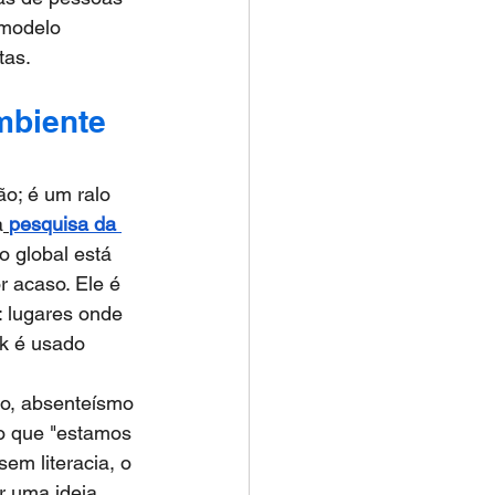
modelo 
tas.
mbiente 
o; é um ralo 
a
pesquisa da 
 global está 
 acaso. Ele é 
 lugares onde 
k é usado 
to, absenteísmo 
co que "estamos 
m literacia, o 
r uma ideia 