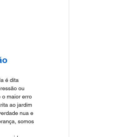
ão 
a é dita 
ressão ou 
 o maior erro 
trita ao jardim 
verdade nua e 
derança, somos 