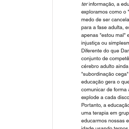
ter
 informação, a ed
exploramos como o "a
medo de ser cancela
para a fase adulta, 
apenas "estou mal" e
injustiça ou simple
Diferente do que Da
conjunto de competê
cérebro adulto ainda
"subordinação cega" 
educação gera o que
comunicar de forma 
explode a cada disco
Portanto, a educação
uma terapia em grup
educarmos nossas em
idade usando ternos