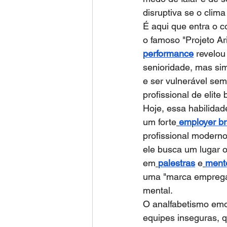
disruptiva se o clim
É aqui que entra o c
o famoso "Projeto Ar
performance
 revelo
senioridade, mas si
e ser vulnerável sem
profissional de elite
Hoje, essa habilida
um forte
employer b
profissional modern
ele busca um lugar 
em
palestras
 e
ment
uma "marca empregad
mental.
O analfabetismo emoc
equipes inseguras, q