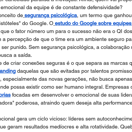
a emocional da equipe é de constante defensividade?
onceito de
segurança psicológica
, um termo que ganhou
istóteles" do Google. O
estudo do Google sobre equipes 
u que o fator número um para o sucesso não era o QI do
m a percepção de que o time era um ambiente seguro par
 ser punido. Sem segurança psicológica, a colaboração 
 busca a saída.
de de criar conexões seguras é o que separa as marcas
randing
 daquelas que são evitadas por talentos promisso
o, especialmente das novas gerações, não busca apenas 
onde possa existir como ser humano integral. Empresas 
orias
 focadas em desenvolver o emocional de suas lider
ora" poderosa, atraindo quem deseja alta performanc
ional gera um ciclo vicioso: líderes sem autoconhecime
ue geram resultados medíocres e alta rotatividade. Queb