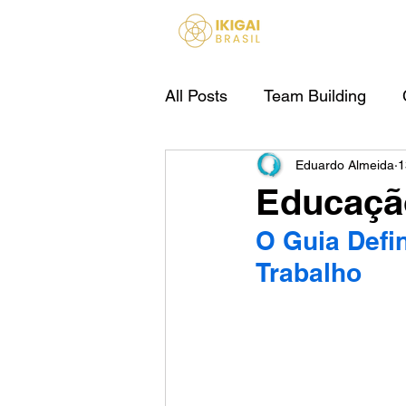
HOME
All Posts
Team Building
Eduardo Almeida
1
IA Para Empresas
Educaçã
O Guia Defi
Trabalho