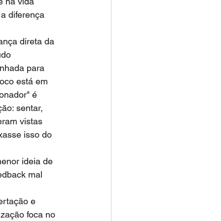
e na vida 
 a diferença 
nça direta da 
údo 
enhada para 
foco está em 
ionador" é 
ão: sentar, 
ram vistas 
xasse isso do 
enor ideia de 
eedback mal 
ertação e 
zação foca no 