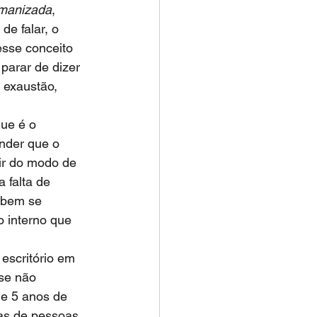
manizada
, 
de falar, o 
sse conceito 
 parar de dizer 
 exaustão, 
que é o 
ender que o 
ir do modo de 
 falta de 
abem se 
 interno que 
escritório em 
 se não 
e 5 anos de 
as de pessoas 