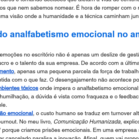
os que nem sabemos nomear. É hora de romper com o 
r uma visão onde a humanidade e a técnica caminham jun
do analfabetismo emocional no a
emoções no escritório não é apenas um deslize de gestã
ucro e o talento da sua empresa. De acordo com a últim
amento
, apenas uma pequena parcela da força de trabalho
ida com o que faz. O desengajamento não acontece por
bientes tóxicos
 onde impera o analfabetismo emocional:
humilhação, a dúvida é vista como fraqueza e o feedbac
le.
ão emocional
, o custo humano se traduz em turnover al
rnout. No meu livro, 
Comunicação Humanizada
, expli
" porque criamos prisões emocionais. Em uma empresa se
er cancelado paralisa a inovação. Afinal, quem vai propo