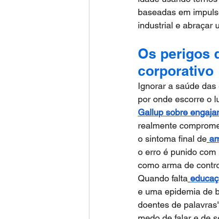
baseadas em impuls
industrial e abraça
Os perigos 
corporativo
Ignorar a saúde das 
por onde escorre o l
Gallup sobre engaj
realmente compromet
o sintoma final de
am
o erro é punido com 
como arma de contro
Quando falta
educaç
e uma epidemia de bu
doentes de palavras
medo de falar e de s