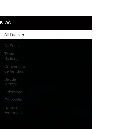
MENU
BLOG
All Posts
All Posts
Team
Building
Convenção
de Vendas
Saúde
Mental
Liderança
Educação
IA Para
Empresas