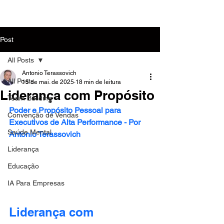
MENU
Post
All Posts
Antonio Terassovich
All Posts
15 de mai. de 2025
18 min de leitura
Liderança com Propósito
Team Building
Poder e Propósito Pessoal para 
Convenção de Vendas
Executivos de Alta Performance - Por 
Saúde Mental
Antonio Terassovich
Liderança
Educação
IA Para Empresas
Liderança com 