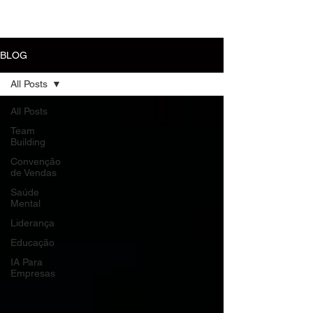
MENU
BLOG
All Posts
All Posts
Team
Building
Convenção
de Vendas
Saúde
Mental
Liderança
Educação
IA Para
Empresas