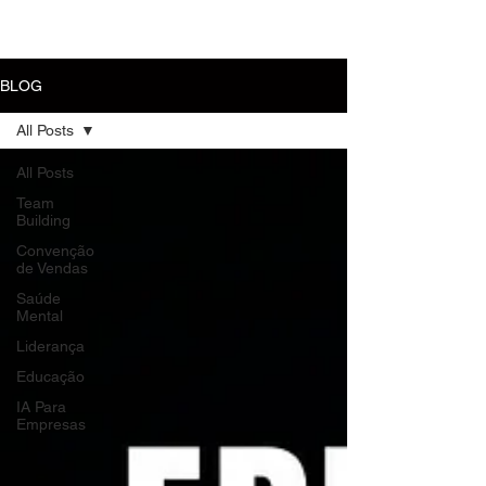
MENU
BLOG
All Posts
All Posts
Team
Building
Convenção
de Vendas
Saúde
Mental
Liderança
Educação
IA Para
Empresas