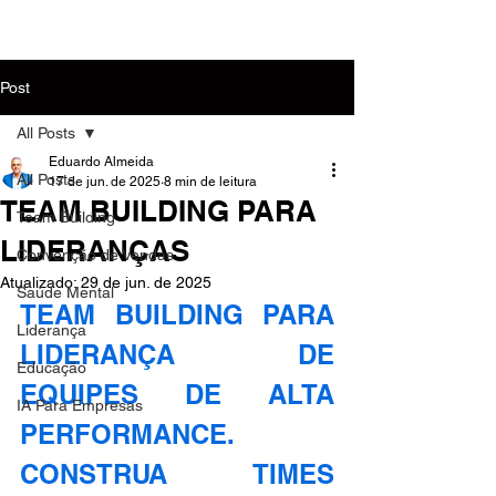
MENU
Post
All Posts
Eduardo Almeida
All Posts
17 de jun. de 2025
8 min de leitura
TEAM BUILDING PARA
Team Building
LIDERANÇAS
Convenção de Vendas
Atualizado:
29 de jun. de 2025
Saúde Mental
TEAM BUILDING PARA 
Liderança
LIDERANÇA DE 
Educação
EQUIPES DE ALTA 
IA Para Empresas
PERFORMANCE. 
CONSTRUA TIMES 