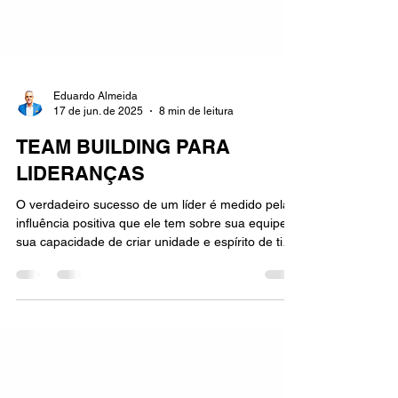
Eduardo Almeida
17 de jun. de 2025
8 min de leitura
TEAM BUILDING PARA
LIDERANÇAS
O verdadeiro sucesso de um líder é medido pela
influência positiva que ele tem sobre sua equipe e
sua capacidade de criar unidade e espírito de time
entre eles. Isso resulta em uma equipe capaz de
trabalhar em harmonia e superar desafios com
foco nos objetivos compartilhados.