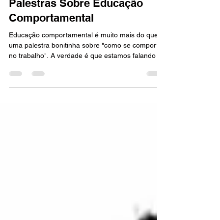
Eduardo Almeida
16 de jul. de 2025
7 min de leitura
Palestras Sobre Educação
Comportamental
Educação comportamental é muito mais do que
uma palestra bonitinha sobre "como se comportar
no trabalho". A verdade é que estamos falando de
reprogramar a forma como as pessoas pensam,
sentem e se relacionam dentro das empresas. E
isso, meu amigo, muda tudo. Sabe aquela equipe
cheia de talentos, mas que vive em guerra fria,
disputando ego e jogando indireta no café?
Educação comportamental entra justamente
nesse ponto cego: faz a galera se enxergar no
espelho e mudar o jogo