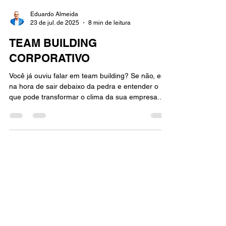
Eduardo Almeida
23 de jul. de 2025
8 min de leitura
TEAM BUILDING
CORPORATIVO
Você já ouviu falar em team building? Se não, está
na hora de sair debaixo da pedra e entender o
que pode transformar o clima da sua empresa.
Team building corporativo é muito mais do que
aquelas atividades chatas que fazem você se
sentir desconfortável. Ele envolve criar
experiências que aproximam as pessoas,
fortalecem os laços e aumentam o desempenho
do time. Nada mais do que dar aquele
empurrãozinho para a equipe se tornar uma
verdadeira máquina de resultados.