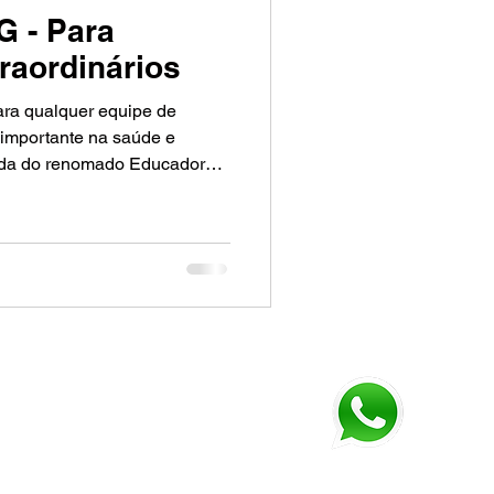
 - Para
raordinários
ara qualquer equipe de
 importante na saúde e
eida, CEO da IKIGAI Brasil
es em team building no país,
rática e seus benefícios
formativa e esclarecedora
Fale conosco