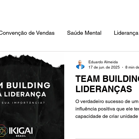
TEAM BUILDING
CONVENÇÃO DE VENDAS
FILOSOFIA IKIGAI
ED
Convenção de Vendas
Saúde Mental
Liderança
Eduardo Almeida
17 de jun. de 2025
8 min de
TEAM BUILDIN
LIDERANÇAS
O verdadeiro sucesso de um 
influência positiva que ele 
capacidade de criar unidade e
Isso resulta em uma equipe 
harmonia e superar desafios
compartilhados.