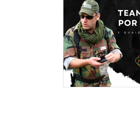
© Todos os diretos reservad
ULIMI CURSOS DE COMUNICACAO LTDA.
CNPJ: 45.138.616/0001-61
Rua Gaivota, 861, São Paulo - SP