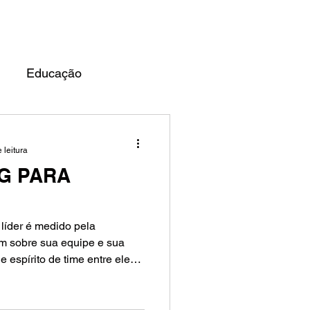
UARDO ALMEIDA
BLOG
Educação
 leitura
G PARA
líder é medido pela
tem sobre sua equipe e sua
 espírito de time entre eles.
capaz de trabalhar em
 com foco nos objetivos