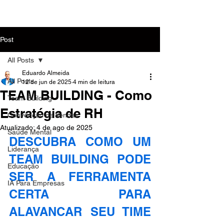
MENU
Post
All Posts
Eduardo Almeida
All Posts
12 de jun de 2025
4 min de leitura
TEAM BUILDING - Como
Team Building
Estratégia de RH
Convenção de Vendas
Atualizado:
4 de ago de 2025
Saúde Mental
DESCUBRA COMO UM 
Liderança
TEAM BUILDING PODE 
Educação
SER A FERRAMENTA 
IA Para Empresas
CERTA PARA 
ALAVANCAR SEU TIME 