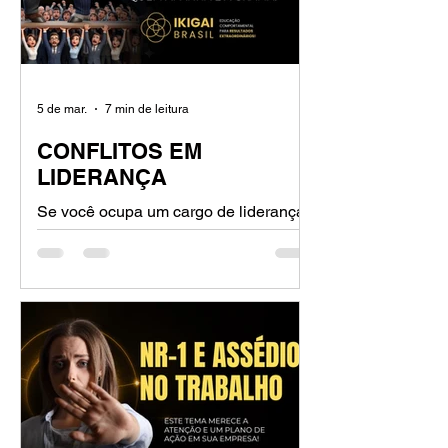
sobre sentimentos?
5 de mar.
7 min de leitura
CONFLITOS EM
LIDERANÇA
Se você ocupa um cargo de liderança
ou trabalha em RH, sabe que a gestão
de conflitos nas organizações é o prato
principal do dia a dia. Mas vamos ser
sinceros: a maioria das empresas
ainda trata os conflitos nas
organizações como se fossem
incêndios que precisam ser apagados
rápido, de qualquer jeito, só para
"voltar ao trabalho".