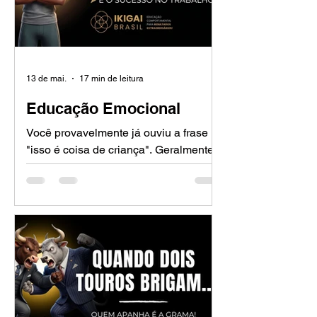
13 de mai.
17 min de leitura
Educação Emocional
Você provavelmente já ouviu a frase
"isso é coisa de criança". Geralmente,
ela é dita quando alguém demonstra
uma vulnerabilidade, chora em um
momento de pressão ou expressa uma
alegria "exagerada" no escritório. Mas,
e se eu te dissesse que o maior erro da
nossa civilização foi acreditar que a
educação emocional deveria ficar
restrita ao jardim de infância, entre
desenhos de giz de cera e músicas