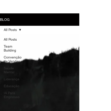
MENU
BLOG
All Posts
All Posts
Team
Building
Convenção
de Vendas
Saúde
Mental
Liderança
Educação
IA Para
Empresas