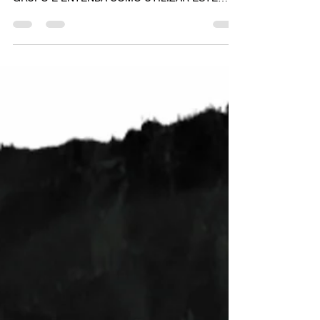
COMPREENDA PORQUE O TEAM BUILDING É
MUITO MAIS DO QUE UMA DINÂMICA DE
GRUPO E ENTENDA COMO UTILIZAR ESTE
MODELO DE TREINAMENTO.