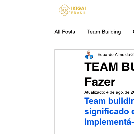
HOME
All Posts
Team Building
Eduardo Almeida
2
IA Para Empresas
TEAM BU
Fazer
Atualizado:
4 de ago. de 
Team buildin
significado
implementá-