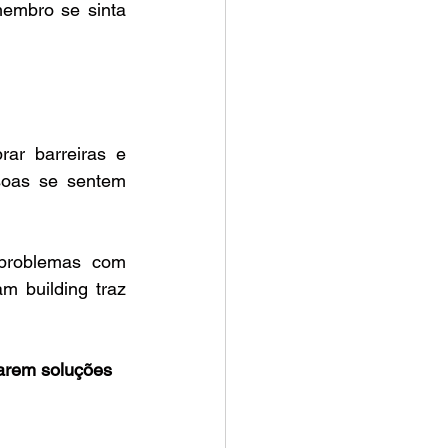
embro se sinta 
r barreiras e 
oas se sentem 
problemas com 
 building traz 
arem soluções 