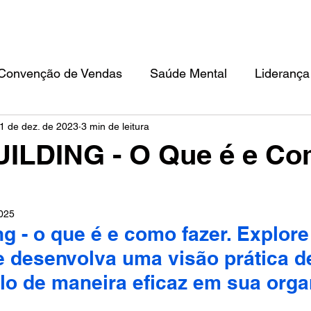
TEAM BUILDING
CONVENÇÃO DE VENDAS
FILOSOFIA IKIGAI
ED
Convenção de Vendas
Saúde Mental
Liderança
1 de dez. de 2023
3 min de leitura
ILDING - O Que é e C
2025
g - o que é e como fazer. Explore
 e desenvolva uma visão prática 
lo de maneira eficaz em sua orga