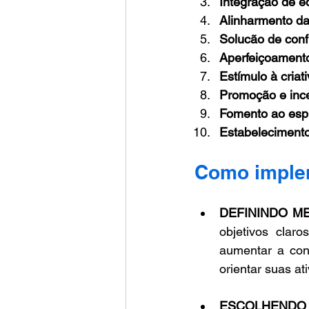
Integração de e
Alinharmento da
Solucão de conf
Aperfeiçoamento
Estímulo à criat
Promoção e ince
Fomento ao espí
Estabelecimento
Como imple
DEFININDO M
objetivos clar
aumentar a conf
orientar suas a
ESCOLHENDO 