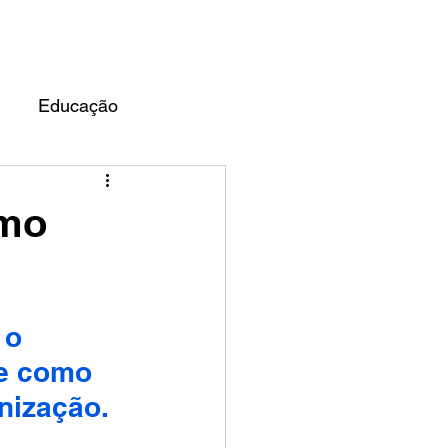
UARDO ALMEIDA
BLOG
Educação
omo
 o 
de como 
nização. 