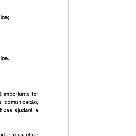
ipe;
ipe.
 importante ter 
 comunicação, 
icas ajudará a 
ortante escolher 