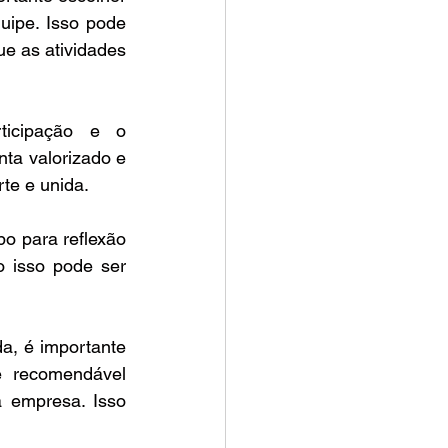
ipe. Isso pode 
e as atividades 
icipação e o 
ta valorizado e 
rte e unida.
po para reflexão 
 isso pode ser 
da, é importante 
 recomendável 
 empresa. Isso 