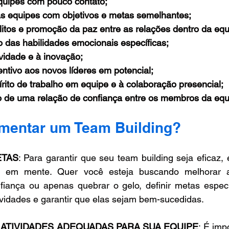
quipes com pouco contato; 
s equipes com objetivos e metas semelhantes; 
litos e promoção da paz entre as relações dentro da equ
 das habilidades emocionais específicas;
ividade e à inovação; 
ntivo aos novos líderes em potencial; 
rito de trabalho em equipe e à colaboração presencial; 
 de uma relação de confiança entre os membros da equ
mentar um Team Building?
ETAS
: Para garantir que seu team building seja eficaz, é
os em mente. Quer você esteja buscando melhorar a
iança ou apenas quebrar o gelo, definir metas específ
tividades e garantir que elas sejam bem-sucedidas.
ATIVIDADES ADEQUADAS PARA SUA EQUIPE
: É imp