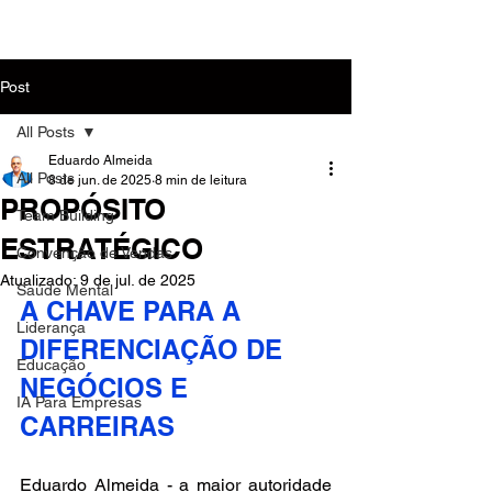
MENU
Post
All Posts
Eduardo Almeida
All Posts
8 de jun. de 2025
8 min de leitura
PROPÓSITO
Team Building
ESTRATÉGICO
Convenção de Vendas
Atualizado:
9 de jul. de 2025
Saúde Mental
A CHAVE PARA A 
Liderança
DIFERENCIAÇÃO DE 
Educação
NEGÓCIOS E 
IA Para Empresas
CARREIRAS
Eduardo Almeida - a maior autoridade 