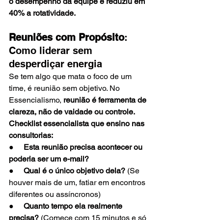
o desempenho da equipe e reduziu em 
40% a rotatividade.
Reuniões com Propósito
: 
Como liderar sem 
desperdiçar energia
Se tem algo que mata o foco de um 
time, é reunião sem objetivo. No 
Essencialismo, 
reunião é ferramenta de 
clareza, não de vaidade ou controle.
Checklist essencialista que ensino nas 
consultorias:
●     
Esta reunião precisa acontecer ou 
poderia ser um e-mail?
●     
Qual é o único objetivo dela?
 (Se 
houver mais de um, fatiar em encontros 
diferentes ou assíncronos)
●     
Quanto tempo ela realmente 
precisa?
 (Comece com 15 minutos e só 