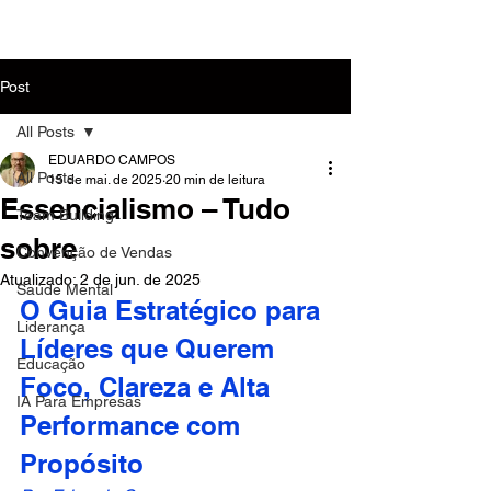
MENU
Post
All Posts
EDUARDO CAMPOS
All Posts
15 de mai. de 2025
20 min de leitura
Essencialismo – Tudo
Team Building
sobre
Convenção de Vendas
Atualizado:
2 de jun. de 2025
Saúde Mental
O Guia Estratégico para 
Liderança
Líderes que Querem 
Educação
Foco, Clareza e Alta 
IA Para Empresas
Performance com 
Propósito