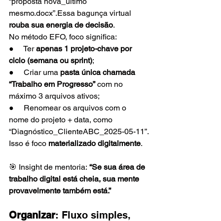
“proposta nova_último 
mesmo.docx”.Essa bagunça virtual 
rouba sua energia de decisão
. 
No método EFO, foco significa:
●     Ter 
apenas 1 projeto-chave por 
ciclo (semana ou sprint)
;
●     Criar uma 
pasta única chamada 
“Trabalho em Progresso”
 com no 
máximo 3 arquivos ativos;
●     Renomear os arquivos com o 
nome do projeto + data, como 
“Diagnóstico_ClienteABC_2025-05-11”.
Isso é foco 
materializado digitalmente
.
🎯 Insight de mentoria: 
“Se sua área de 
trabalho digital está cheia, sua mente 
provavelmente também está.”
Organizar
: Fluxo simples, 