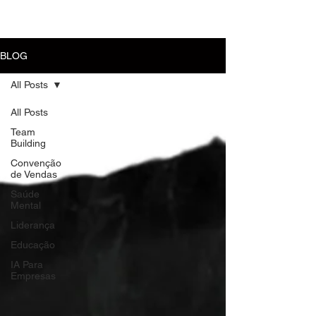
MENU
BLOG
All Posts
All Posts
Team
Building
Convenção
de Vendas
Saúde
Mental
Liderança
Educação
IA Para
Empresas