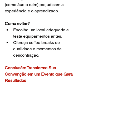
(como áudio ruim) prejudicam a 
experiência e o aprendizado.
Como evitar?
Escolha um local adequado e 
teste equipamentos antes.
Ofereça coffee breaks de 
qualidade e momentos de 
descontração.
Conclusão: Transforme Sua 
Convenção em um Evento que Gera 
Resultados
Evitar esses erros garante que sua 
convenção de vendas seja 
motivadora, 
estratégica e eficaz
. Lembre-se: o 
objetivo não é apenas reunir a equipe, 