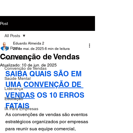
MENU
Post
All Posts
Eduardo Almeida 2
All Posts
20 de mai. de 2025
6 min de leitura
Convenção de Vendas
Team Building
Atualizado:
10 de jun. de 2025
Convenção de Vendas
SAIBA QUAIS SÃO EM 
Saúde Mental
UMA 
CONVENÇÃO DE 
Liderança
VENDAS
OS 10 ERROS 
Educação
FATAIS  
IA Para Empresas
As convenções de vendas são eventos 
estratégicos organizados por empresas 
para reunir sua equipe comercial, 