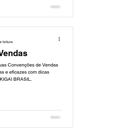
ea; ele conecta propósito,
sformando discurso em ação.
e leitura
Vendas
 suas Convenções de Vendas
as e eficazes com dicas
 IKIGAI BRASIL.