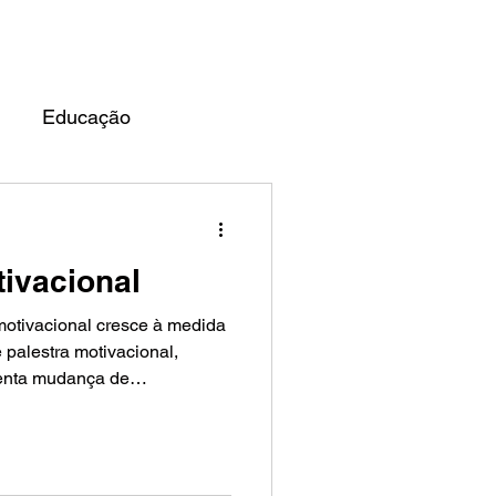
UARDO ALMEIDA
BLOG
Educação
tivacional
motivacional cresce à medida
palestra motivacional,
tenta mudança de
voluiu! hoje, organizações
treinamento procuram impacto
 e aplicação direta no dia a
nte motivacional eficaz vai