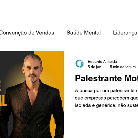
TEAM BUILDING
CONVENÇÃO DE VENDAS
FILOSOFIA IKIGAI
ED
Convenção de Vendas
Saúde Mental
Liderança
Eduardo Almeida
5 de jan.
15 min de leitura
Palestrante Mo
A busca por um palestrante 
que empresas percebem que 
isolada e genérica, não sus
comportamento. O mercado e
que investem em palestra e 
prático, alinhamento cultural
dia das equipes. Um palestra