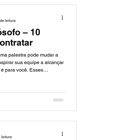
de leitura
ósofo – 10
ontratar
uma palestra pode mudar a
spirar sua equipe a alcançar
o é para você. Esses
têm uma raiz pouco
o sobre valores e
itmo acelerado, priorizando
ando de lado o que realmente
 leitura