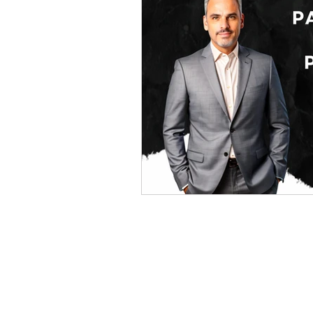
© Todos os diretos reservad
ULIMI CURSOS DE COMUNICACAO LTDA.
CNPJ: 45.138.616/0001-61
Rua Gaivota, 861, São Paulo - SP