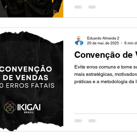
além da inspiração momentân
estratégia e execução, tran
Eduardo Almeida 2
20 de mai. de 2025
6 min d
Convenção de 
Evite erros comuns e torne
mais estratégicas, motivador
práticas e a metodologia da