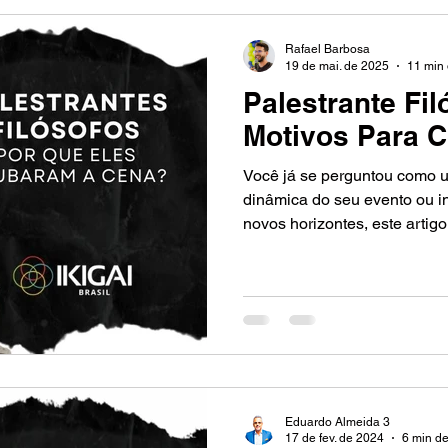
Rafael Barbosa
19 de mai. de 2025
11 min 
Palestrante Fil
Motivos Para C
Você já se perguntou como 
dinâmica do seu evento ou in
novos horizontes, este artig
problemas, embora comuns, 
explorada: a falta de reflexã
perspectivas. Vivemos num r
resultados imediatos e deix
importa. O resultado?
Eduardo Almeida 3
17 de fev. de 2024
6 min de