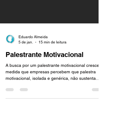
Eduardo Almeida
5 de jan.
15 min de leitura
Palestrante Motivacional
A busca por um palestrante motivacional cresce à
medida que empresas percebem que palestra
motivacional, isolada e genérica, não sustenta
mudança de comportamento. O mercado evoluiu!
hoje, organizações que investem em palestra e
treinamento procuram impacto prático,
alinhamento cultural e aplicação direta no dia a
dia das equipes. Um palestrante motivacional
eficaz vai além da inspiração momentânea; ele
conecta propósito, estratégia e execução,