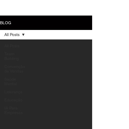
MENU
BLOG
All Posts
All Posts
Team
Building
Convenção
de Vendas
Saúde
Mental
Liderança
Educação
IA Para
Empresas