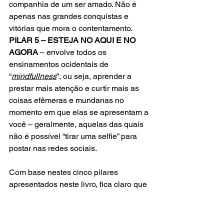
companhia de um ser amado. Não é 
apenas nas grandes conquistas e 
vitórias que mora o contentamento.
PILAR 5 – ESTEJA NO AQUI E NO 
AGORA
 – envolve todos os 
ensinamentos ocidentais de 
“
mindfullness
”, ou seja, aprender a 
prestar mais atenção e curtir mais as 
coisas efêmeras e mundanas no 
momento em que elas se apresentam a 
você – geralmente, aquelas das quais 
não é possível “tirar uma selfie” para 
postar nas redes sociais.
Com base nestes cinco pilares 
apresentados neste livro, fica claro que 
a busca pelo Ikigai não é nada 
extraordinário de se fazer. Pelo 
contrário, é uma jornada simples e 