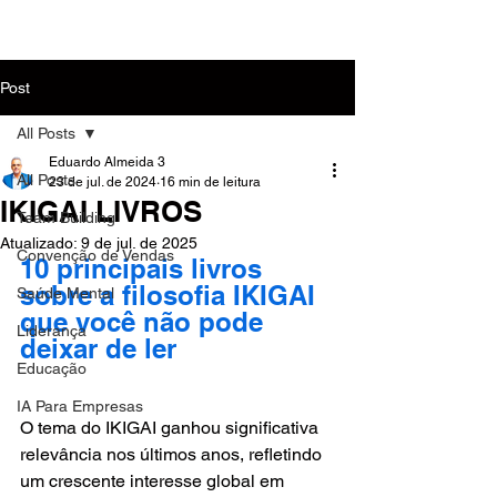
MENU
Post
All Posts
Eduardo Almeida 3
All Posts
23 de jul. de 2024
16 min de leitura
IKIGAI LIVROS
Team Building
Atualizado:
9 de jul. de 2025
Convenção de Vendas
10 principais livros 
sobre a filosofia IKIGAI 
Saúde Mental
que você não pode 
Liderança
deixar de ler
Educação
IA Para Empresas
O tema do IKIGAI ganhou significativa 
relevância nos últimos anos, refletindo 
um crescente interesse global em 