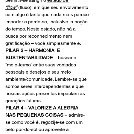
permitir-se atingir o 
estado de 
“flow”
 (fluxo), em que seu envolvimento 
com algo é tanto que nada mais parece 
importar e perde-se, inclusive, a noção 
do tempo. Neste estado, não há a 
busca por reconhecimento nem 
gratificação – você simplesmente é.
PILAR 3 – HARMONIA  E 
SUSTENTABILIDADE
 – buscar o 
“meio-termo” entre suas vontades 
pessoais e desejos e seu meio 
ambiente/comunidade. Lembre-se que 
somos seres interdependentes e que 
nossas ações presentes impactam as 
gerações futuras.
PILAR 4 – VALORIZE A ALEGRIA 
NAS PEQUENAS COISAS
 – admire-
se como você é, regozije-se com um 
belo pôr-do-sol ou aproveite a 