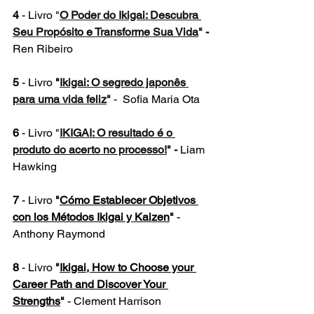
4
 - Livro "
O Poder do Ikigai: Descubra 
Seu Propósito e Transforme Sua Vida
"
 - 
Ren Ribeiro
5
 - Livro 
"
Ikigai: O segredo japonês 
para uma vida feliz
" 
-  
Sofia Maria Ota
6 
- Livro "
IKIGAI: O resultado é o 
produto do acerto no processo!
" - 
Liam 
Hawking
7
 - Livro 
"
Cómo Establecer Objetivos 
con los Métodos Ikigai y Kaizen
"
 - 
Anthony Raymond
8
 - Livro 
"
Ikigai, How to Choose your 
Career Path and Discover Your 
Strengths
"
 - Clement Harrison