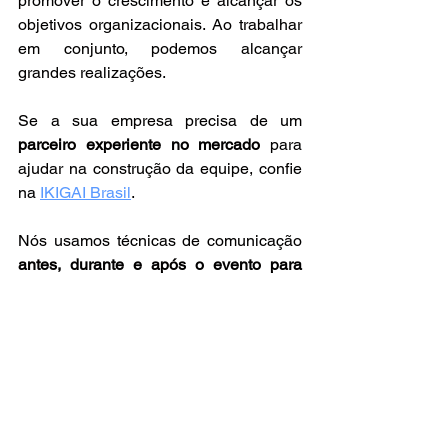
promover o crescimento e alcançar os 
objetivos organizacionais. Ao trabalhar 
em conjunto, podemos alcançar 
grandes realizações.
Se a sua empresa precisa de um 
parceiro experiente no mercado
 para 
ajudar na construção da equipe, confie 
na 
IKIGAI Brasil
. 
Nós usamos técnicas de comunicação 
antes, durante e após o evento para 
garantir resultados máximos
 em nosso 
trabalho. Somos especialistas em 
fornecer soluções eficazes para 
melhorar o desempenho e a 
colaboração de sua equipe.
Fale AGORA MESMO com nosso time 