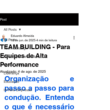
MENU
Post
All Posts
Eduardo Almeida
All Posts
12 de jun. de 2025
4 min de leitura
TEAM BUILDING - Para
Team Building
Equipes de Alta
Convenção de Vendas
Performance
Saúde Mental
Atualizado:
4 de ago. de 2025
Liderança
Organização e 
Educação
passo a passo para 
IA Para Empresas
condução. Entenda 
o que é necessário 