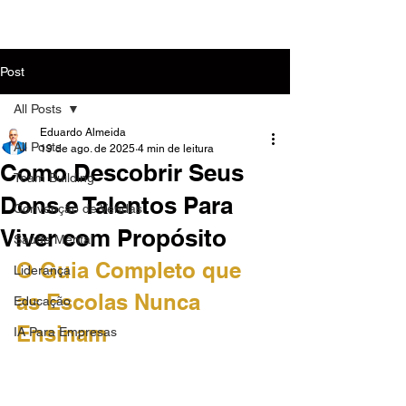
MENU
Post
All Posts
Eduardo Almeida
All Posts
19 de ago. de 2025
4 min de leitura
Como Descobrir Seus
Team Building
Dons e Talentos Para
Convenção de Vendas
Viver com Propósito
Saúde Mental
O Guia Completo que 
Liderança
as Escolas Nunca 
Educação
Ensinam
IA Para Empresas