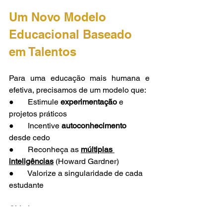
Um Novo Modelo 
Educacional Baseado 
em Talentos
Para uma educação mais humana e 
efetiva, precisamos de um modelo que:
●       Estimule 
experimentação
 e 
projetos práticos
●       Incentive 
autoconhecimento
desde cedo
●       Reconheça as 
múltiplas 
inteligências
 (Howard Gardner)
●       Valorize a singularidade de cada 
estudante
Objetivo:
 formar indivíduos autênticos, 
não cópias padronizadas.