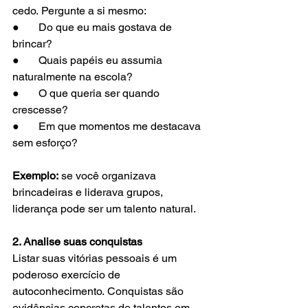
cedo. Pergunte a si mesmo:
●       Do que eu mais gostava de 
brincar?
●       Quais papéis eu assumia 
naturalmente na escola?
●       O que queria ser quando 
crescesse?
●       Em que momentos me destacava 
sem esforço?
Exemplo:
 se você organizava 
brincadeiras e liderava grupos, 
liderança pode ser um talento natural.
2. Analise suas conquistas
Listar suas vitórias pessoais é um 
poderoso exercício de 
autoconhecimento. Conquistas são 
evidências concretas de talentos em 