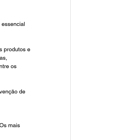
essencial 
s produtos e 
as, 
ntre os 
nvenção de 
 Os mais 