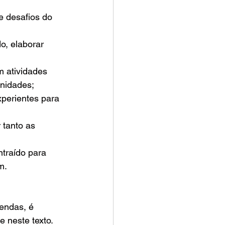
e desafios do 
o, elaborar 
m atividades 
unidades;
perientes para 
 tanto as 
traído para 
m.
endas, é 
e neste texto.