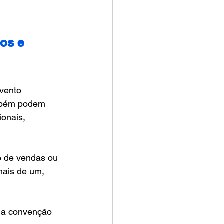
os e 
vento 
ambém podem 
onais, 
e de vendas ou 
mais de um, 
a a convenção 