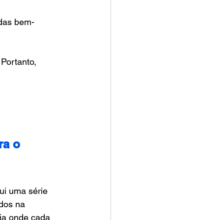
das bem-
Portanto, 
ra o 
i uma série 
dos na 
ia onde cada 