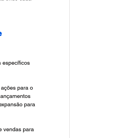
e 
 específicos 
 ações para o 
 lançamentos 
expansão para 
e vendas para 
.