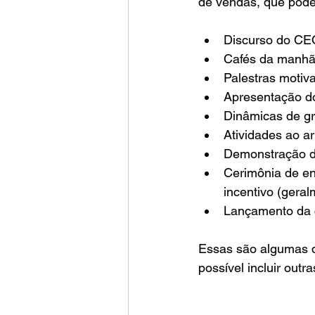
de vendas, que pode 
Discurso do CEO
Cafés da manhã,
Palestras motiv
Apresentação do
Dinâmicas de gr
Atividades ao ar
Demonstração de
Cerimônia de e
incentivo (gera
Lançamento da 
Essas são algumas 
possível incluir out