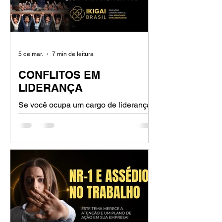
sobre sentimentos?
5 de mar.
7 min de leitura
CONFLITOS EM
LIDERANÇA
Se você ocupa um cargo de liderança
ou trabalha em RH, sabe que a gestão
de conflitos nas organizações é o prato
principal do dia a dia. Mas vamos ser
sinceros: a maioria das empresas
ainda trata os conflitos nas
organizações como se fossem
incêndios que precisam ser apagados
rápido, de qualquer jeito, só para
"voltar ao trabalho".