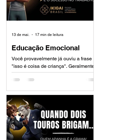
13 de mai.
17 min de leitura
Educação Emocional
Você provavelmente já ouviu a frase
"isso é coisa de criança". Geralmente,
ela é dita quando alguém demonstra
uma vulnerabilidade, chora em um
momento de pressão ou expressa uma
alegria "exagerada" no escritório. Mas,
e se eu te dissesse que o maior erro da
nossa civilização foi acreditar que a
educação emocional deveria ficar
restrita ao jardim de infância, entre
desenhos de giz de cera e músicas