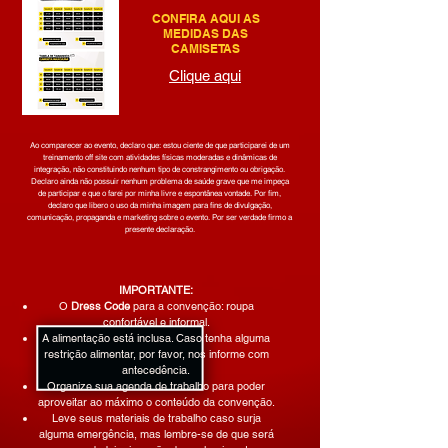
CONFIRA AQUI AS
MEDIDAS DAS
CAMISETAS
Clique aqui
Ao comparecer ao evento, declaro que: estou ciente de que participarei de um
treinamento off site com atividades físicas moderadas e dinâmicas de
integração, não constituindo nenhum tipo de constrangimento ou obrigação.
Declaro ainda não possuir nenhum problema de saúde grave que me impeça
de participar e que o farei por minha livre e espontânea vontade. Por fim,
declaro que libero o uso da minha imagem para fins de divulgação,
comunicação, propaganda e marketing sobre o evento. Por ser verdade firmo a
presente declaração.
IMPORTANTE:
O
Dress Code
para a convenção: roupa
confortável e informal.
A alimentação está inclusa. Caso tenha alguma
restrição alimentar, por favor, nos informe com
antecedência.
Organize sua agenda de trabalho para poder
aproveitar ao máximo o conteúdo da convenção.
Leve seus materiais de trabalho caso surja
alguma emergência, mas lembre-se de que será