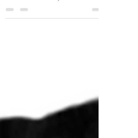
uma palestra bonitinha sobre "como se comportar
no trabalho". A verdade é que estamos falando de
reprogramar a forma como as pessoas pensam,
sentem e se relacionam dentro das empresas. E
isso, meu amigo, muda tudo. Sabe aquela equipe
cheia de talentos, mas que vive em guerra fria,
disputando ego e jogando indireta no café?
Educação comportamental entra justamente
nesse ponto cego: faz a galera se enxergar no
espelho e mudar o jogo