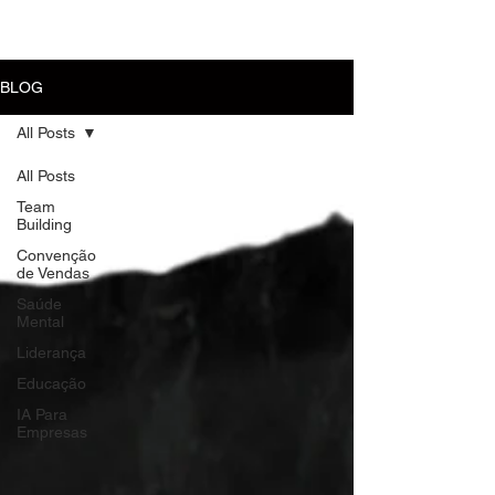
MENU
BLOG
All Posts
All Posts
Team
Building
Convenção
de Vendas
Saúde
Mental
Liderança
Educação
IA Para
Empresas