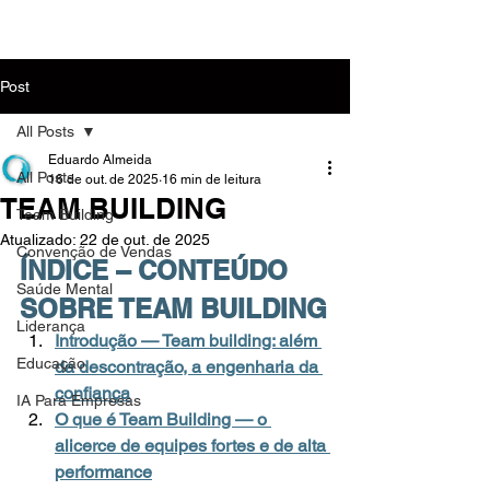
MENU
Post
All Posts
Eduardo Almeida
All Posts
16 de out. de 2025
16 min de leitura
TEAM BUILDING
Team Building
Atualizado:
22 de out. de 2025
Convenção de Vendas
ÍNDICE – CONTEÚDO 
Saúde Mental
SOBRE TEAM BUILDING
Liderança
Introdução — Team building: além 
Educação
da descontração, a engenharia da 
confiança
IA Para Empresas
O que é Team Building — o 
alicerce de equipes fortes e de alta 
performance