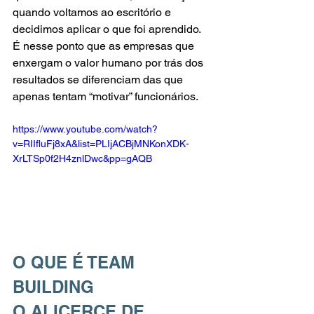
quando voltamos ao escritório e 
decidimos aplicar o que foi aprendido. 
É nesse ponto que as empresas que 
enxergam o valor humano por trás dos 
resultados se diferenciam das que 
apenas tentam “motivar” funcionários.
https://www.youtube.com/watch?
v=RIIfluFj8xA&list=PLIjACBjMNKonXDK-
XrLTSp0f2H4znlDwc&pp=gAQB
O QUE É TEAM 
BUILDING
O ALICERCE DE 