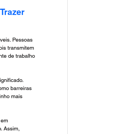
Trazer 
veis. Pessoas 
ois transmitem 
nte de trabalho 
nificado. 
omo barreiras 
inho mais 
 em 
. Assim, 