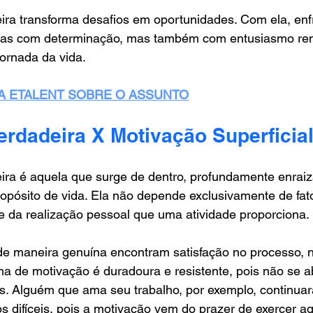
ira transforma desafios em oportunidades. Com ela, en
nas com determinação, mas também com entusiasmo re
jornada da vida.
DA ETALENT SOBRE O ASSUNTO
erdadeira X Motivação Superficia
ira é aquela que surge de dentro, profundamente enrai
ropósito de vida. Ela não depende exclusivamente de fato
 e da realização pessoal que uma atividade proporciona. 
e maneira genuína encontram satisfação no processo, 
ma de motivação é duradoura e resistente, pois não se a
des. Alguém que ama seu trabalho, por exemplo, continu
ifíceis, pois a motivação vem do prazer de exercer aqu