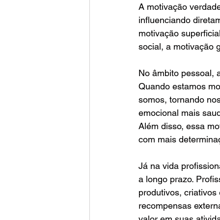
A motivação verdade
influenciando direta
motivação superficia
social, a motivação 
No âmbito pessoal, a
Quando estamos moti
somos, tornando noss
emocional mais saud
Além disso, essa mot
com mais determinaç
Já na vida profissio
a longo prazo. Profi
produtivos, criativo
recompensas externa
valor em suas ativid