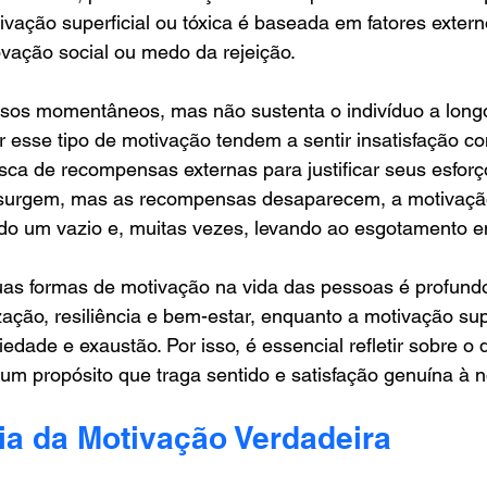
tivação superficial ou tóxica é baseada em fatores exter
ovação social ou medo da rejeição. 
lsos momentâneos, mas não sustenta o indivíduo a longo
esse tipo de motivação tendem a sentir insatisfação con
a de recompensas externas para justificar seus esforço
surgem, mas as recompensas desaparecem, a motivação
do um vazio e, muitas vezes, levando ao esgotamento e
as formas de motivação na vida das pessoas é profundo
zação, resiliência e bem-estar, enquanto a motivação sup
iedade e exaustão. Por isso, é essencial refletir sobre o
um propósito que traga sentido e satisfação genuína à 
ia da Motivação Verdadeira