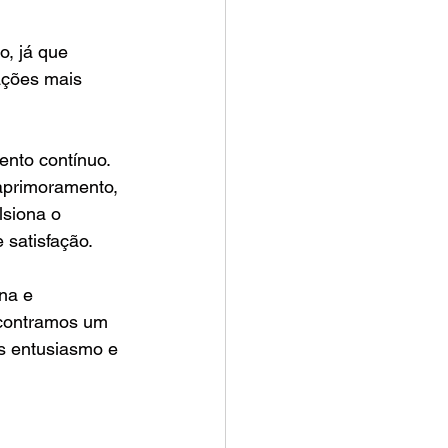
, já que 
ações mais 
nto contínuo. 
primoramento, 
siona o 
 satisfação.
na e 
ncontramos um 
s entusiasmo e 