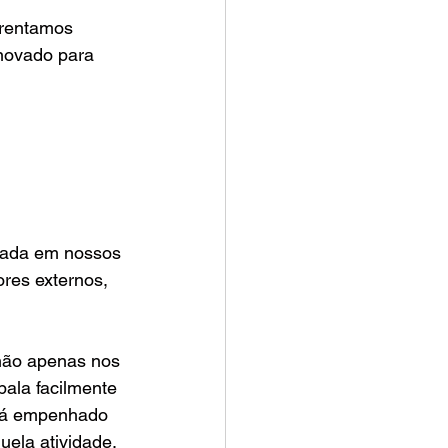
frentamos 
novado para 
l
zada em nossos 
res externos, 
não apenas nos 
bala facilmente 
ará empenhado 
ela atividade.