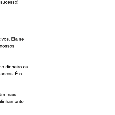
 sucesso! 
vos. Ela se 
 nossos 
o dinheiro ou 
secos. É o 
êm mais 
alinhamento 