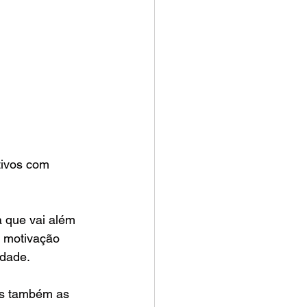
tivos com 
a que vai além 
a motivação 
dade. 
as também as 