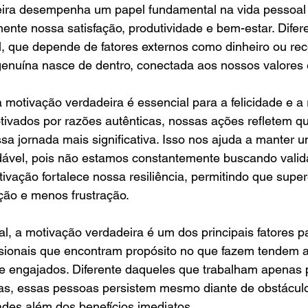
ira desempenha um papel fundamental na vida pessoal e
mente nossa satisfação, produtividade e bem-estar. Difer
l, que depende de fatores externos como dinheiro ou re
genuína nasce de dentro, conectada aos nossos valores 
 motivação verdadeira é essencial para a felicidade e a 
vados por razões autênticas, nossas ações refletem q
a jornada mais significativa. Isso nos ajuda a manter um
ável, pois não estamos constantemente buscando valida
ivação fortalece nossa resiliência, permitindo que supe
ão e menos frustração.
nal, a motivação verdadeira é um dos principais fatores 
ssionais que encontram propósito no que fazem tendem a
s e engajados. Diferente daqueles que trabalham apenas 
s, essas pessoas persistem mesmo diante de obstáculo
ades além dos benefícios imediatos. 