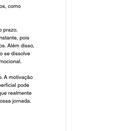
nos, como 
 prazo. 
stante, pois 
s. Além disso, 
 se dissolve 
mocional.
. A motivação 
erficial pode 
 que realmente 
nossa jornada.