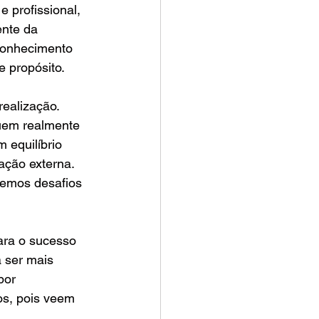
 profissional, 
ente da 
conhecimento 
e propósito.
realização. 
uem realmente 
 equilíbrio 
ção externa. 
remos desafios 
para o sucesso 
 ser mais 
por 
s, pois veem 