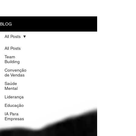
MENU
BLOG
All Posts
All Posts
Team
Building
Convenção
de Vendas
Saúde
Mental
Liderança
Educação
IA Para
Empresas