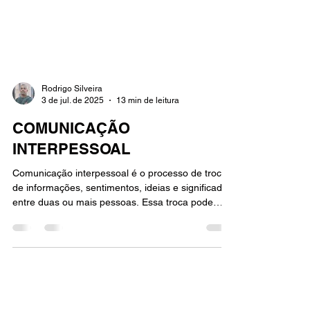
Rodrigo Silveira
3 de jul. de 2025
13 min de leitura
COMUNICAÇÃO
INTERPESSOAL
Comunicação interpessoal é o processo de troca
de informações, sentimentos, ideias e significados
entre duas ou mais pessoas. Essa troca pode
acontecer de diversas formas: Conversas cara a
cara; Mensagens de texto e e-mails;
Comunicação não verbal (expressões faciais, tom
de voz, gestos, postura); Reuniões, ligações
telefônicas, videoconferências e interações em