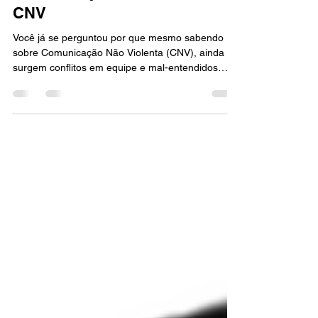
Rodrigo Silveira
2 de jul. de 2025
13 min de leitura
Comunicação Não Violenta -
CNV
Você já se perguntou por que mesmo sabendo
sobre Comunicação Não Violenta (CNV), ainda
surgem conflitos em equipe e mal-entendidos
constantes? Neste artigo, vamos explicar o que é
CNV, comparar com a Comunicação Humanizada
— uma evolução que inclui PNL, neurociência e
foco corporativo — e mostrar como aplicar de
forma inteligente em ambientes profissionais e
pessoais. No artigo entenderemos porque a
COMUNICAÇÃO HUMANIZADA nasceu da
experiência prática do uso da CNV, da PNL.