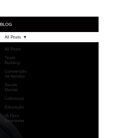
MENU
BLOG
All Posts
All Posts
Team
Building
Convenção
de Vendas
Saúde
Mental
Liderança
Educação
IA Para
Empresas