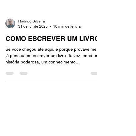
Rodrigo Silveira
31 de jul. de 2025
10 min de leitura
COMO ESCREVER UM LIVRO
Se você chegou até aqui, é porque provavelmente
já pensou em escrever um livro. Talvez tenha uma
história poderosa, um conhecimento
transformador ou um método que já ajudou muita
gente. E se eu te dissesse que transformar isso
em um livro profissional — e ainda usá-lo para
construir sua autoridade — pode ser FÁCIL,
SIMPLES e BARATO? Pois é exatamente essa a
proposta da Mentoria AUTOR BESTSELLER.
Idealizada por Eduardo Almeida, a mentoria
entrega o caminho prático, estratégic