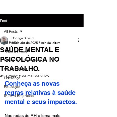
MENU
Post
All Posts
Rodrigo Silveira
All Posts
15 de abr. de 2025
5 min de leitura
SAÚDE MENTAL E
Team Building
PSICOLÓGICA NO
Convenção de Vendas
TRABALHO.
Saúde Mental
Atualizado:
2 de mai. de 2025
Liderança
Conheça as novas 
Educação
regras relativas à saúde 
IA Para Empresas
mental e seus impactos.
Nas rodas de RH o tema mais 