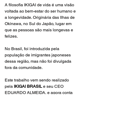
A filosofia IKIGAI de vida é uma visão 
voltada ao bem-estar do ser humano e 
a longevidade. Originária das Ilhas de 
Okinawa, no Sul do Japão, lugar em 
que as pessoas são mais longevas e 
felizes.
No Brasil, foi introduzida pela 
população de imigrantes japoneses 
dessa região, mas não foi divulgada 
fora da comunidade.
Este trabalho vem sendo realizado 
pela 
IKIGAI BRASIL
 e seu CEO 
EDUARDO ALMEIDA, e agora conta 
com a 
IKIGAI WELLNESS
, seu braço 
orientado ao BEM-ESTAR 
ORGANIZACIONAL.