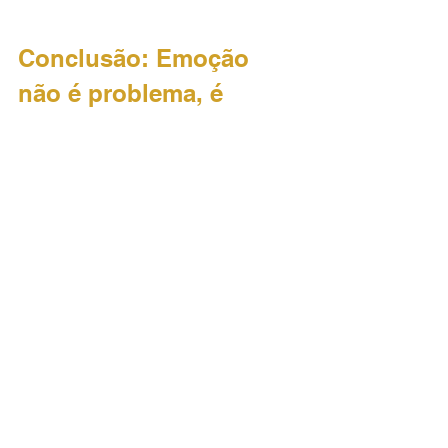
Conclusão: Emoção 
não é problema, é 
combustível - se bem 
conduzido
A inteligência emocional aplicada ao 
ambiente de trabalho não é mais um 
diferencial, é uma exigência. Empresas 
que não formam líderes 
emocionalmente preparados estão 
fadadas a adoecer seus times e limitar 
sua performance.
A Ikigai Brasil entende que 
transformar 
cultura começa por transformar gente
. E 