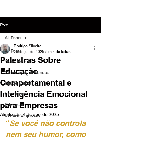
MENU
Post
All Posts
Rodrigo Silveira
All Posts
15 de jul. de 2025
5 min de leitura
Palestras Sobre
Team Building
Educação
Convenção de Vendas
Comportamental e
Saúde Mental
Inteligência Emocional
Liderança
para Empresas
Educação
Atualizado:
4 de ago. de 2025
IA Para Empresas
“
Se você não controla 
nem seu humor, como 