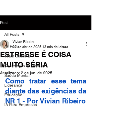
MENU
Post
All Posts
Vivian Ribeiro
All Posts
22 de abr. de 2025
13 min de leitura
ESTRESSE É COISA
Team Building
MUITO SÉRIA
Convenção de Vendas
Atualizado:
2 de jun. de 2025
Saúde Mental
Como tratar esse tema 
Liderança
diante das exigências da 
Educação
NR 1 - Por Vivian Ribeiro
IA Para Empresas