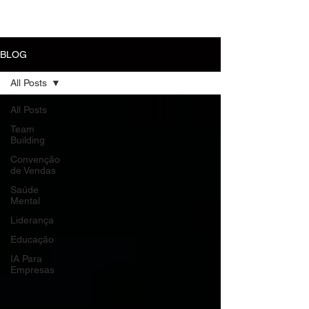
MENU
BLOG
All Posts
All Posts
Team
Building
Convenção
de Vendas
Saúde
Mental
Liderança
Educação
IA Para
Empresas