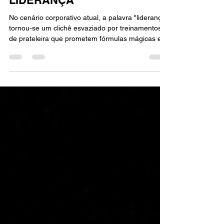
9 de mar.
11 min de leitura
TREINAMENTO DE
LIDERANÇA
No cenário corporativo atual, a palavra "liderança"
tornou-se um clichê esvaziado por treinamentos
de prateleira que prometem fórmulas mágicas em
slides coloridos. No entanto, a realidade dos
números é implacável: a maioria das
organizações sofre com baixa produtividade e
rotatividade alta porque ainda ignora que liderar
não é um cargo, mas uma competência
comportamental refinada.