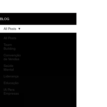
MENU
BLOG
All Posts
All Posts
Team
Building
Convenção
de Vendas
Saúde
Mental
Liderança
Educação
IA Para
Empresas