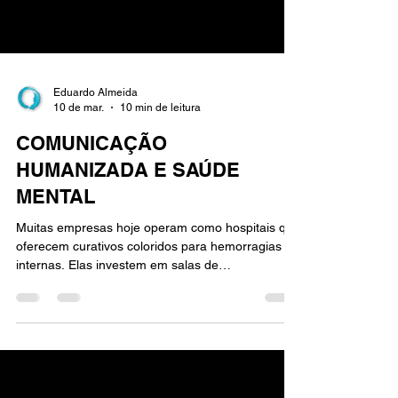
Eduardo Almeida
10 de mar.
10 min de leitura
COMUNICAÇÃO
HUMANIZADA E SAÚDE
MENTAL
Muitas empresas hoje operam como hospitais que
oferecem curativos coloridos para hemorragias
internas. Elas investem em salas de
descompressão, massagens e aulas de ioga, mas
permitem que, no andar de cima, líderes
continuem disparando rajadas de ordens no
imperativo que aniquilam o neocórtex de seus
colaboradores.