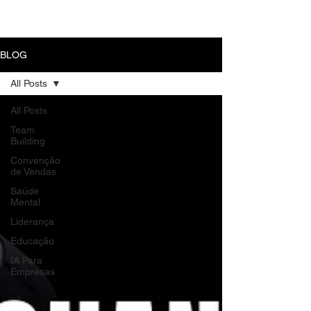
MENU
BLOG
All Posts
All Posts
Team
Building
Convenção
de Vendas
Saúde
Mental
Liderança
Educação
IA Para
Empresas