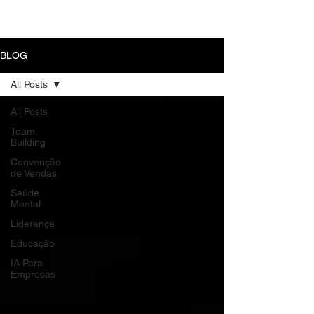
MENU
BLOG
All Posts
All Posts
Team
Building
Convenção
de Vendas
Saúde
Mental
Liderança
Educação
IA Para
Empresas