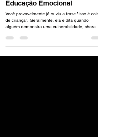
13 de mai.
17 min de leitura
Educação Emocional
Você provavelmente já ouviu a frase "isso é coisa
de criança". Geralmente, ela é dita quando
alguém demonstra uma vulnerabilidade, chora em
um momento de pressão ou expressa uma alegria
"exagerada" no escritório. Mas, e se eu te
dissesse que o maior erro da nossa civilização foi
acreditar que a educação emocional deveria ficar
restrita ao jardim de infância, entre desenhos de
giz de cera e músicas sobre sentimentos?