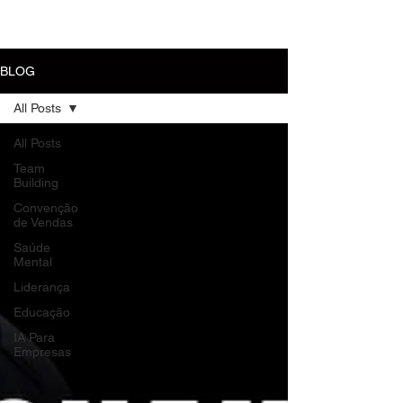
MENU
BLOG
All Posts
All Posts
Team
Building
Convenção
de Vendas
Saúde
Mental
Liderança
Educação
IA Para
Empresas